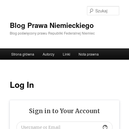
Przeskocz
do
Szuka
tekstu
Blog Prawa Niemieckiego
Blog poświęcony prawu Republiki Federalnej Niemiec
Główne
Strona główna
Autorzy
Linki
Nota prawna
menu
Log In
Sign in to Your Account
face