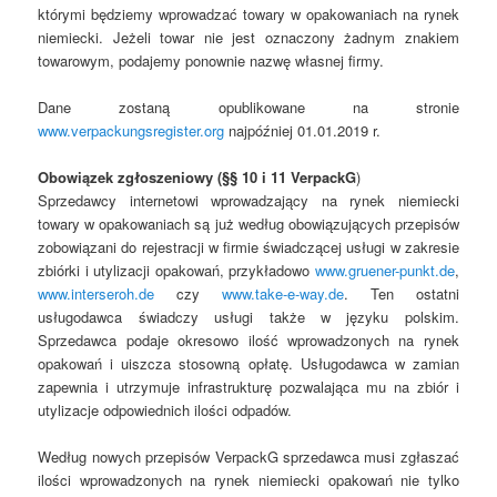
którymi będziemy wprowadzać towary w opakowaniach na rynek
niemiecki. Jeżeli towar nie jest oznaczony żadnym znakiem
towarowym, podajemy ponownie nazwę własnej firmy.
Dane zostaną opublikowane na stronie
www.verpackungsregister.org
najpóźniej 01.01.2019 r.
Obowiązek zgłoszeniowy (§§ 10 i 11 VerpackG
)
Sprzedawcy internetowi wprowadzający na rynek niemiecki
towary w opakowaniach są już według obowiązujących przepisów
zobowiązani do rejestracji w firmie świadczącej usługi w zakresie
zbiórki i utylizacji opakowań, przykładowo
www.gruener-punkt.de
,
www.interseroh.de
czy
www.take-e-way.de
. Ten ostatni
usługodawca świadczy usługi także w języku polskim.
Sprzedawca podaje okresowo ilość wprowadzonych na rynek
opakowań i uiszcza stosowną opłatę. Usługodawca w zamian
zapewnia i utrzymuje infrastrukturę pozwalająca mu na zbiór i
utylizacje odpowiednich ilości odpadów.
Według nowych przepisów VerpackG sprzedawca musi zgłaszać
ilości wprowadzonych na rynek niemiecki opakowań nie tylko