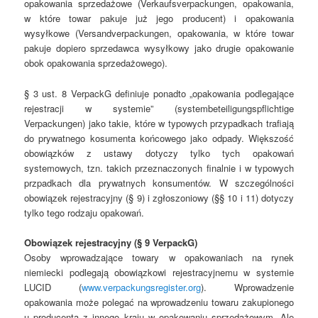
opakowania sprzedażowe (Verkaufsverpackungen, opakowania,
w które towar pakuje już jego producent) i opakowania
wysyłkowe (Versandverpackungen, opakowania, w które towar
pakuje dopiero sprzedawca wysyłkowy jako drugie opakowanie
obok opakowania sprzedażowego).
§ 3 ust. 8 VerpackG definiuje ponadto „opakowania podlegające
rejestracji w systemie” (systembeteiligungspflichtige
Verpackungen) jako takie, które w typowych przypadkach trafiają
do prywatnego kosumenta końcowego jako odpady. Większość
obowiązków z ustawy dotyczy tylko tych opakowań
systemowych, tzn. takich przeznaczonych finalnie i w typowych
przpadkach dla prywatnych konsumentów. W szczególności
obowiązek rejestracyjny (§ 9) i zgłoszoniowy (§§ 10 i 11) dotyczy
tylko tego rodzaju opakowań.
Obowiązek rejestracyjny (§ 9 VerpackG)
Osoby wprowadzające towary w opakowaniach na rynek
niemiecki podlegają obowiązkowi rejestracyjnemu w systemie
LUCID (
www.verpackungsregister.org
). Wprowadzenie
opakowania może polegać na wprowadzeniu towaru zakupionego
u producenta z innego kraju w opakowaniu sprzedażowym. Ale