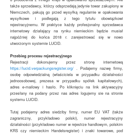
także sprzedawcy, którzy odsprzedają jedynie towar zakupiony w
Niemczech, pakują go przed wysyłką regularnie w opakowania
wysyłkowe i podlegają z tego tytułu obowiązkowi
rejestracyjnemu. W praktyce każdy profesjonalny sprzedawca
internetowy działający na rynku niemieckim będzie musiał
najpóźniej do końca 2018 r. zarejestrować się w nowo
utworzonym systemie LUCID.
Przebieg procesu rejestracyjnego
Rejestracji dokonujemy przez stronę internetową
https://lucid.verpackungsregister.org/
. Podajemy nazwę firmy,
osobę odpowiedzialną (właściciela w przypadku działalności
jednoosobowej, prezesa w przypadku spółek kapitałowych),
adres e-mailowy i hasło. Po kliknięciu na link aktywacyjny
przesłany na podany przez nas adres logujemy sie na stronie
systemu LUCID.
Tutaj podajemy adres siedziby firmy, numer EU VAT (także
zagraniczny, przykładowo polski), numer rejestracyjny
działalności (przykładowo numer w rejestrze handlowym, polskim
KRS czy niemieckim Handelsregister) i znaki towarowe, pod