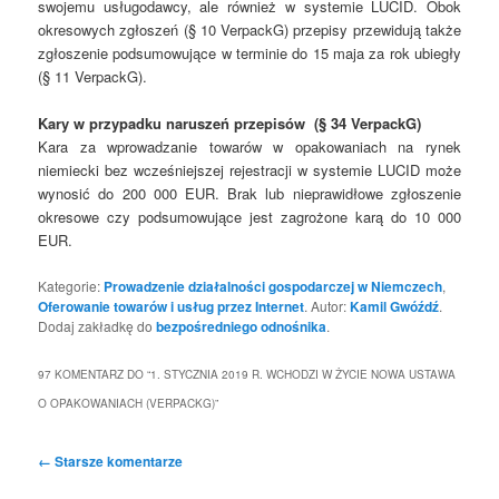
swojemu usługodawcy, ale również w systemie LUCID. Obok
okresowych zgłoszeń (§ 10 VerpackG) przepisy przewidują także
zgłoszenie podsumowujące w terminie do 15 maja za rok ubiegły
(§ 11 VerpackG).
Kary w przypadku naruszeń przepisów (§ 34 VerpackG)
Kara za wprowadzanie towarów w opakowaniach na rynek
niemiecki bez wcześniejszej rejestracji w systemie LUCID może
wynosić do 200 000 EUR. Brak lub nieprawidłowe zgłoszenie
okresowe czy podsumowujące jest zagrożone karą do 10 000
EUR.
Kategorie:
Prowadzenie działalności gospodarczej w Niemczech
,
Oferowanie towarów i usług przez Internet
. Autor:
Kamil Gwóźdź
.
Dodaj zakładkę do
bezpośredniego odnośnika
.
97 KOMENTARZ DO “
1. STYCZNIA 2019 R. WCHODZI W ŻYCIE NOWA USTAWA
O OPAKOWANIACH (VERPACKG)
”
Nawigacja
← Starsze komentarze
po