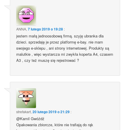
ANNA
,
7 lutego 2019 o 19:28
:
jestem małą jednoosobową firmą. szyję ubranka dla
dzieci. sprzedaję je przez platformę e-bay. nie mam
swojego e-sklepu , ani strony internetowej. Produkty są
malutkie , więc wystarcza mi zwykła koperta A4, czasem
A3 , czy też muszę się rejestrować ?
strefakart
,
20 lutego 2019 o 21:29
:
@Kamil Gwóźdź
Opakowania zbiorcze, które nie trafiają do rąk