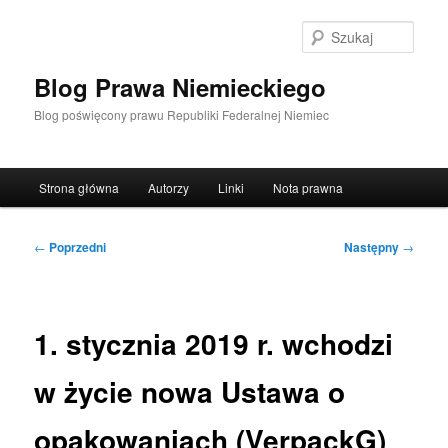
Przeskocz
do
Szuka
tekstu
Blog Prawa Niemieckiego
Blog poświęcony prawu Republiki Federalnej Niemiec
Główne
Strona główna
Autorzy
Linki
Nota prawna
menu
Nawigacja
←
Poprzedni
Następny
→
wpisu
1. stycznia 2019 r. wchodzi
w życie nowa Ustawa o
opakowaniach (VerpackG)