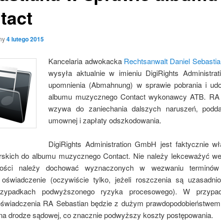
tact
ny
4 lutego 2015
Kancelaria adwokacka
Rechtsanwalt Daniel Sebastia
wysyła aktualnie w imieniu DigiRights Administr
upomnienia (Abmahnung) w sprawie pobrania i udo
albumu muzycznego Contact wykonawcy ATB. RA 
wzywa do zaniechania dalszych naruszeń, podda
umownej i zapłaty odszkodowania.
DigiRights Administration GmbH jest faktycznie wł
rskich do albumu muzycznego Contact. Nie należy lekceważyć w
ności należy dochować wyznaczonych w wezwaniu terminów
oświadczenie (oczywiście tylko, jeżeli roszczenia są uzasadni
rzypadkach podwyższonego ryzyka procesowego). W przypa
oświadczenia RA Sebastian będzie z dużym prawdopodobieństwem
na drodze sądowej, co znacznie podwyższy koszty postępowania.