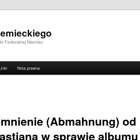
iemieckiego
ki Federalnej Niemiec
Linki
Nota prawna
mnienie (Abmahnung) od
astiana w sprawie albumu