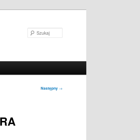
Szukaj
Następny
→
 RA