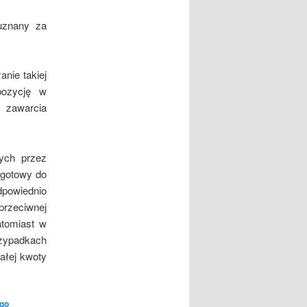
uznany za
nie takiej
pozycję w
 zawarcia
ych przez
 gotowy do
powiednio
przeciwnej
atomiast w
rzypadkach
ałej kwoty
go