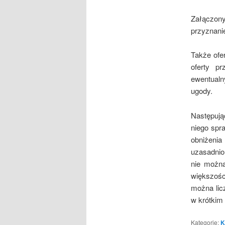
Załączon
przyznani
Także ofe
oferty p
ewentual
ugody.
Następuj
niego spr
obniżeni
uzasadnio
nie można
większośc
można lic
w krótkim 
Kategorie:
K