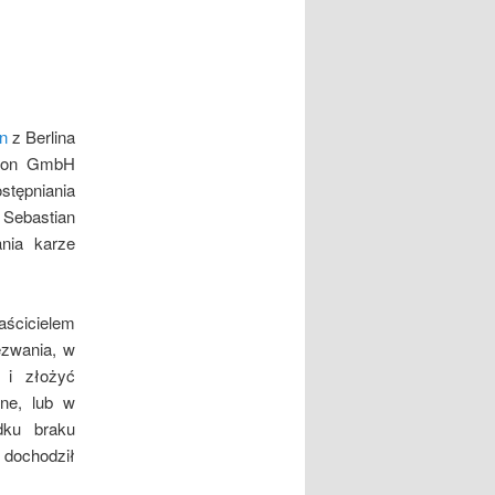
n
z Berlina
ation GmbH
stępniania
Sebastian
nia karze
aścicielem
ezwania, w
 i złożyć
one, lub w
dku braku
 dochodził