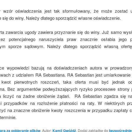
y wzór oświadczenia jest tak sformułowany, że może zostać 
e się do winy. Należy dlatego sporządzić własne oświadczenie.
rta zawarcia ugody zawiera przyznanie się do winy. Już samo wysła
rzez potencjalnego naruszyciela praw znacznie osłabia jego 
nym sporze sądowym. Należy dlatego sporządzić własną ofertę
ące wypowiedzi bazują na doświadczeniach autora w prowadzon
awach z udziałem RA Sebastiana. RA Sebastian jest umiarkowanie
a kwot pierwotnych roszczeń, taka oferta musi być jednak od
na. Bez argumentów podwyższających ryzyko procesowe strony 
 liczyć na żadne obniżenie żądań. RA Sebastian zgadza się n
i przypadków na rozłożenie płatności na raty. W niektórych p
zyć na znaczne obniżenie kwoty roszczenia w przypadku zapłaty c
terminie.
ara za pobieranie plików
. Autor:
Kamil Gwóźdź
. Dodaj zakładkę do
bezpośrednie