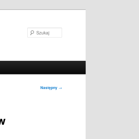
Szukaj
Następny
→
w
e