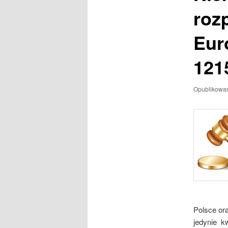
roz
Eur
121
Opublikowa
Polsce or
jedynie k