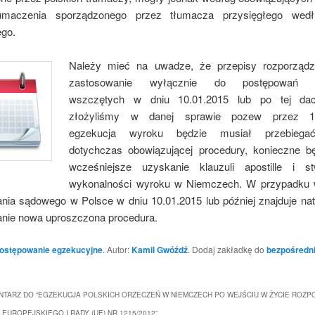
umaczenia sporządzonego przez tłumacza przysięgłego wed
ego.
Należy mieć na uwadze, że przepisy rozporządz
zastosowanie wyłącznie do postępowań 
wszczętych w dniu 10.01.2015 lub po tej daci
złożyliśmy w danej sprawie pozew przez 10
egzekucja wyroku będzie musiał przebiega
dotychczas obowiązującej procedury, konieczne b
wcześniejsze uzyskanie klauzuli apostille i st
wykonalności wyroku w Niemczech. W przypadku 
nia sądowego w Polsce w dniu 10.01.2015 lub później znajduje nat
nie nowa uproszczona procedura.
ostępowanie egzekucyjne
. Autor:
Kamil Gwóźdź
. Dodaj zakładkę do
bezpośredn
TARZ DO “
EGZEKUCJA POLSKICH ORZECZEŃ W NIEMCZECH PO WEJŚCIU W ŻYCIE ROZP
EUROPEJSKIEGO I RADY (UE) NR 1215/2012
”