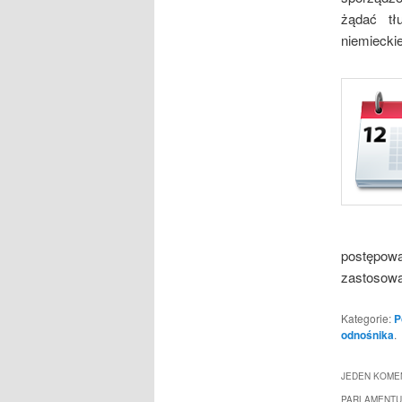
żądać tł
niemiecki
postępowa
zastosowa
Kategorie:
P
odnośnika
.
JEDEN KOMEN
PARLAMENTU 