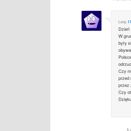
Lucy
,
1
Dzień
W grud
były s
obywat
Polsc
odrzuc
Czy m
przed
przez 
Czy o
Dzięk
M