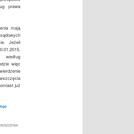
ług prawa
enia mają
sądowych
e. Jeżeli
.01.2015,
ć według
ędzie więc
wierdzenie
wszczęcia
omiast już
iego
ORZĄDZENIA