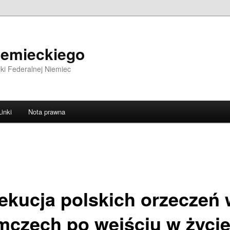
iemieckiego
ki Federalnej Niemiec
Linki
Nota prawna
ekucja polskich orzeczeń 
mczech po wejściu w życi