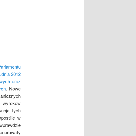
Parlamentu
udnia 2012
owych oraz
ych
. Nowe
anicznych
m wyroków
ucja tych
postille w
 wprawdzie
generowały