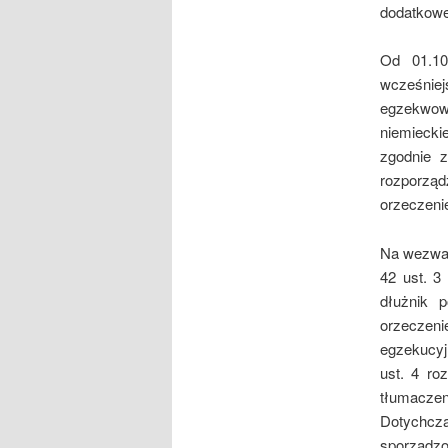
dodatkowe
Od 01.10
wcześniej
egzekwow
niemiecki
zgodnie z
rozporząd
orzeczenie
Na wezwan
42 ust. 3
dłużnik 
orzeczeni
egzekucyj
ust. 4 ro
tłumaczen
Dotychcza
sporządzo