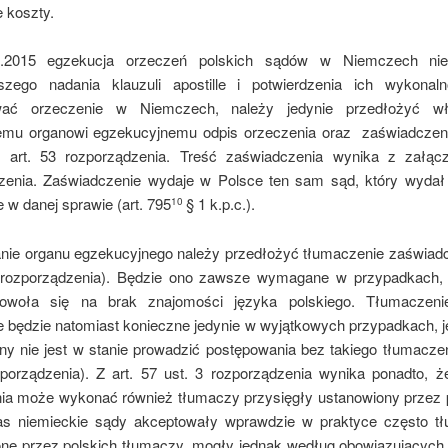
 koszty.
.2015 egzekucja orzeczeń polskich sądów w Niemczech n
szego nadania klauzuli apostille i potwierdzenia ich wykonal
ać orzeczenie w Niemczech, należy jedynie przedłożyć w
emu organowi egzekucyjnemu odpis orzeczenia oraz zaświadcze
 art. 53 rozporządzenia. Treść zaświadczenia wynika z załąc
zenia. Zaświadczenie wydaje w Polsce ten sam sąd, który wydał
 w danej sprawie (art. 795
§ 1 k.p.c.).
10
ie organu egzekucyjnego należy przedłożyć tłumaczenie zaświadcz
 rozporządzenia). Będzie ono zawsze wymagane w przypadkach,
powoła się na brak znajomości języka polskiego. Tłumaczen
e będzie natomiast konieczne jedynie w wyjątkowych przypadkach, je
ny nie jest w stanie prowadzić postępowania bez takiego tłumaczeni
zporządzenia). Z art. 57 ust. 3 rozporządzenia wynika ponadto, ż
ia może wykonać również tłumaczy przysięgły ustanowiony przez p
s niemieckie sądy akceptowały wprawdzie w praktyce często t
ne przez polskich tłumaczy, mogły jednak według obowiązujących