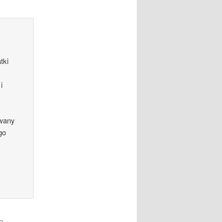
tki
i
ywany
go
a.