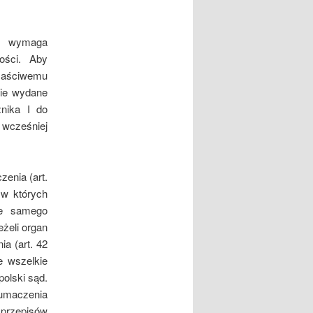
ie wymaga
ności. Aby
łaściwemu
nie wydane
znika I do
 wcześniej
enia (art.
 w których
ie samego
żeli organ
a (art. 42
e wszelkie
olski sąd.
łumaczenia
 przepisów