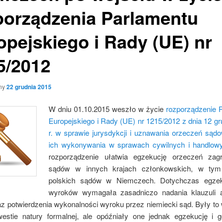
porządzenia Parlamentu
opejskiego i Rady (UE) nr
5/2012
ny
22 grudnia 2015
W dniu 01.10.2015 weszło w życie
rozporządzenie 
Europejskiego i Rady (UE) nr 1215/2012 z dnia 12 gr
r. w sprawie jurysdykcji i uznawania orzeczeń sąd
ich wykonywania w sprawach cywilnych i handlow
rozporządzenie ułatwia egzekucję orzeczeń zagr
sądów w innych krajach członkowskich, w ty
polskich sądów w Niemczech. Dotychczas egzek
wyroków wymagała zasadniczo nadania klauzuli a
az potwierdzenia wykonalności wyroku przez niemiecki sąd. Były to
westie natury formalnej, ale opóźniały one jednak egzekucję i 