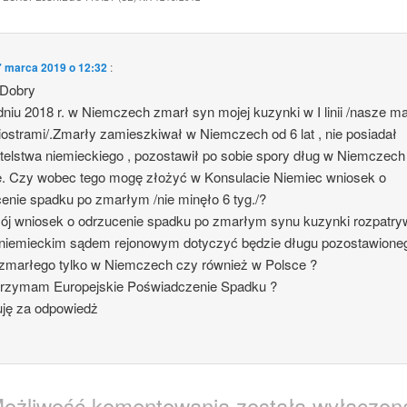
7 marca 2019 o 12:32
:
 Dobry
niu 2018 r. w Niemczech zmarł syn mojej kuzynki w I linii /nasze ma
iostrami/.Zmarły zamieszkiwał w Niemczech od 6 lat , nie posiadał
elstwa niemieckiego , pozostawił po sobie spory dług w Niemczech 
e. Czy wobec tego mogę złożyć w Konsulacie Niemiec wniosek o
enie spadku po zmarłym /nie minęło 6 tyg./?
ój wniosek o odrzucenie spadku po zmarłym synu kuzynki rozpatr
 niemieckim sądem rejonowym dotyczyć będzie długu pozostawione
zmarłego tylko w Niemczech czy również w Polsce ?
trzymam Europejskie Poświadczenie Spadku ?
uję za odpowiedż
ożliwość komentowania została wyłączon