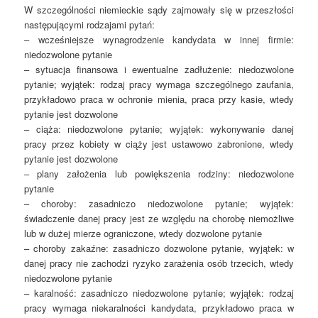
W szczególności niemieckie sądy zajmowały się w przeszłości
następującymi rodzajami pytań:
– wcześniejsze wynagrodzenie kandydata w innej firmie:
niedozwolone pytanie
– sytuacja finansowa i ewentualne zadłużenie: niedozwolone
pytanie; wyjątek: rodzaj pracy wymaga szczególnego zaufania,
przykładowo praca w ochronie mienia, praca przy kasie, wtedy
pytanie jest dozwolone
– ciąża: niedozwolone pytanie; wyjątek: wykonywanie danej
pracy przez kobiety w ciąży jest ustawowo zabronione, wtedy
pytanie jest dozwolone
– plany założenia lub powiększenia rodziny: niedozwolone
pytanie
– choroby: zasadniczo niedozwolone pytanie; wyjątek:
świadczenie danej pracy jest ze względu na chorobę niemożliwe
lub w dużej mierze ograniczone, wtedy dozwolone pytanie
– choroby zakaźne: zasadniczo dozwolone pytanie, wyjątek: w
danej pracy nie zachodzi ryzyko zarażenia osób trzecich, wtedy
niedozwolone pytanie
– karalność: zasadniczo niedozwolone pytanie; wyjątek: rodzaj
pracy wymaga niekaralności kandydata, przykładowo praca w