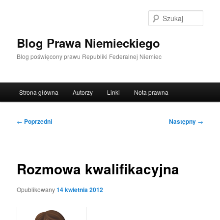
Przeskocz
do
Szuka
tekstu
Blog Prawa Niemieckiego
Blog poświęcony prawu Republiki Federalnej Niemiec
Główne
Strona główna
Autorzy
Linki
Nota prawna
menu
Nawigacja
←
Poprzedni
Następny
→
wpisu
Rozmowa kwalifikacyjna
Opublikowany
14 kwietnia 2012