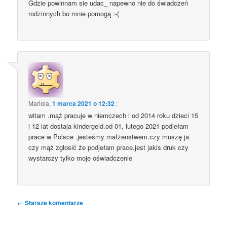
Gdzie powinnam sie udac_ napewno nie do świadczeń
rodzinnych bo mnie pomogą :-(
Mariola
,
1 marca 2021 o 12:32
:
witam .mąż pracuje w niemczech i od 2014 roku dzieci 15
i 12 lat dostaja kindergeld.od 01, lutego 2021 podjełam
prace w Polsce .jesteśmy małżenstwem.czy muszę ja
czy mąż zglosić że podjełam prace.jest jakis druk czy
wystarczy tylko moje oświadczenie
Nawigacja
← Starsze komentarze
po
komentarzach