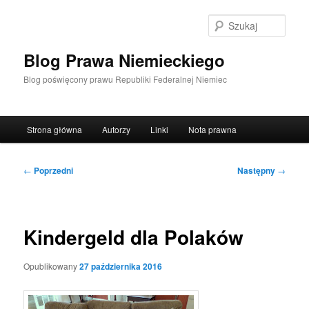
Przeskocz
do
Szuka
tekstu
Blog Prawa Niemieckiego
Blog poświęcony prawu Republiki Federalnej Niemiec
Główne
Strona główna
Autorzy
Linki
Nota prawna
menu
Nawigacja
←
Poprzedni
Następny
→
wpisu
Kindergeld dla Polaków
Opublikowany
27 października 2016