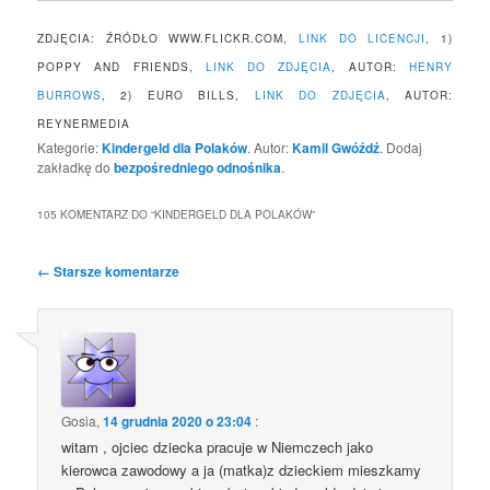
ZDJĘCIA: ŹRÓDŁO WWW.FLICKR.COM,
LINK DO LICENCJI
, 1)
POPPY AND FRIENDS,
LINK DO ZDJĘCIA
, AUTOR:
HENRY
BURROWS
, 2) EURO BILLS,
LINK DO ZDJĘCIA
, AUTOR:
REYNERMEDIA
Kategorie:
Kindergeld dla Polaków
. Autor:
Kamil Gwóźdź
. Dodaj
zakładkę do
bezpośredniego odnośnika
.
105 KOMENTARZ DO “
KINDERGELD DLA POLAKÓW
”
Nawigacja
← Starsze komentarze
po
komentarzach
Gosia
,
14 grudnia 2020 o 23:04
:
witam , ojciec dziecka pracuje w Niemczech jako
kierowca zawodowy a ja (matka)z dzieckiem mieszkamy