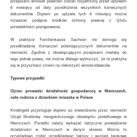
przepisami wniosek powinien zostać rozpatrzony przed upływem
6 miesięcy od daty przedłożenia wszystkich koniecznych
dokumentów. Dopiero po upływie tych 6 miesięcy można
rozważać podjęcie środków ochrony prawnej z tytułu
przewlekłości postępowania.
W praktyce Familienkasse Sachsen nie domoga się
przedkładania tłumaczeń polskojęzycznych dokumentów na
niemiecki. Zgodnie z obowiązującymi przepisami miałaby do
tego jednak prawa, nie można dlatego wykluczyć, że ta praktyka
się w przyszłości zmieni na niekorzyść wnioskodawców.
Typowe przypadki
Ojciec prowadzi działalność gospodarczą w Niemczech,
cała rodzina z dzieckiem mieszka w Polsce
Kindergeld przysługuje dopiero po stwierdzeniu przez niemiecki
Urząd Skarbowy nieograniczonego obowiązku podatkowego w
Niemczech. Ponadto należy wykazać faktyczne prowadzenie
działalności w Niemczech w danym okresie. Można to
przykładowo zrobić przedkładając faktury i wyciągi bankowe